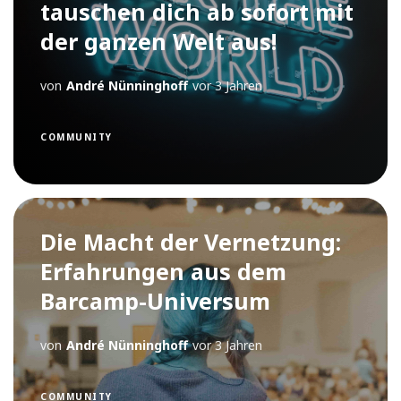
tauschen dich ab sofort mit
der ganzen Welt aus!
von
André Nünninghoff
vor 3 Jahren
COMMUNITY
Die Macht der Vernetzung:
Erfahrungen aus dem
Barcamp-Universum
von
André Nünninghoff
vor 3 Jahren
COMMUNITY