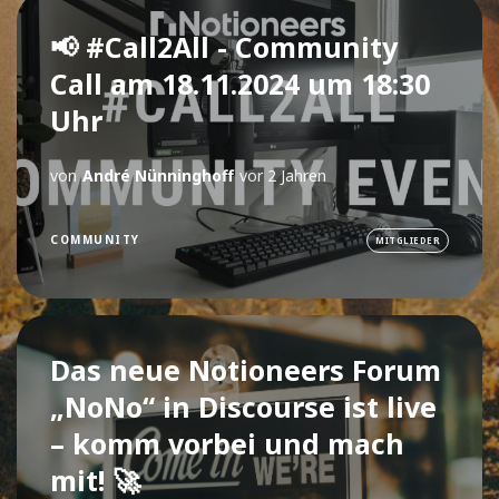
📢 #Call2All - Community
Call am 18.11.2024 um 18:30
Uhr
von
André Nünninghoff
vor 2 Jahren
COMMUNITY
MITGLIEDER
Das neue Notioneers Forum
„NoNo“ in Discourse ist live
– komm vorbei und mach
mit! 🚀