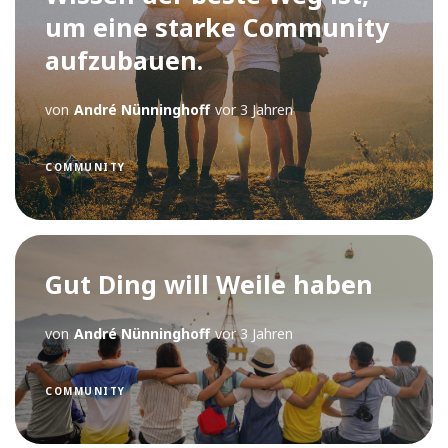
um eine starke Community
aufzubauen.
von
André Nünninghoff
vor 3 Jahren
COMMUNITY
Gut Ding will Weile haben
von
André Nünninghoff
vor 3 Jahren
COMMUNITY