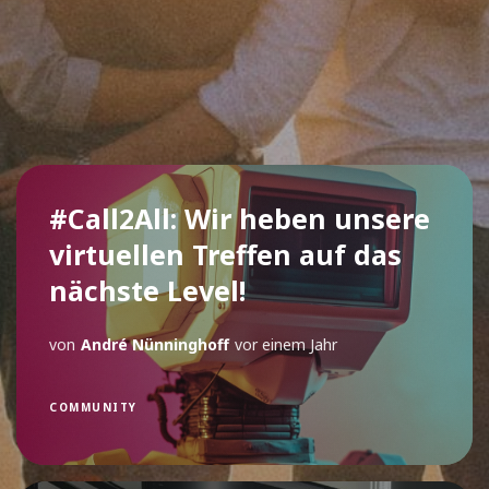
#Call2All: Wir heben unsere
virtuellen Treffen auf das
nächste Level!
von
André Nünninghoff
vor einem Jahr
COMMUNITY