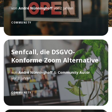
von
André Nünninghoff
vor 2 Jahren
COMMUNITY
Senfcall, die DSGVO-
Konforme Zoom Alternative
von
André Nünninghoff
&
Community Autor
vor 2 Jahren
COMMUNITY