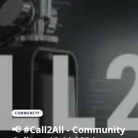
COMMUNITY
📢 #Call2All - Community