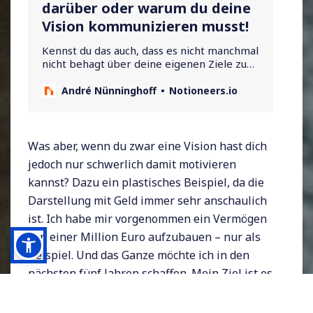
darüber oder warum du deine
Vision kommunizieren musst!
Kennst du das auch, dass es nicht manchmal
nicht behagt über deine eigenen Ziele zu
sprechen? Sprichst du über deine
Wunschvorstellungen?
André Nünninghoff
Notioneers.io
Was aber, wenn du zwar eine Vision hast dich
jedoch nur schwerlich damit motivieren
kannst? Dazu ein plastisches Beispiel, da die
Darstellung mit Geld immer sehr anschaulich
ist. Ich habe mir vorgenommen ein Vermögen
von einer Million Euro aufzubauen – nur als
Beispiel. Und das Ganze möchte ich in den
nächsten fünf Jahren schaffen. Mein Ziel ist es
also konkret und terminiert am 31.12.2022 auf
meinem Bankkonto eine siebenstellige