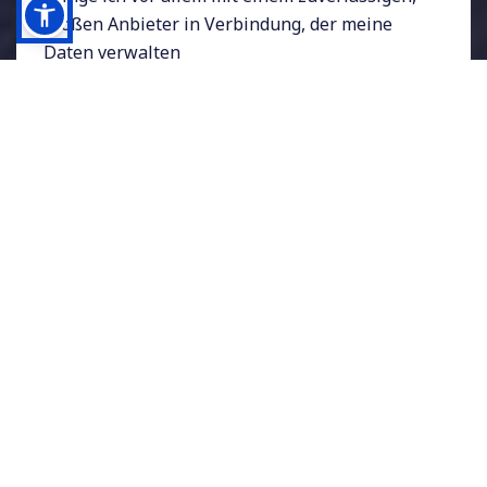
großen Anbieter in Verbindung, der meine
Daten verwalten
Zuerst ist hier aber der Zweck der
Speicherung von Daten zu betrachten. Ich
habe sowohl private als auch geschäftliche
Daten, die ich in einer Cloud ablegen kann
oder möchte. Aus diesem Zweck heraus
erweitert sich das Angebot für private Zwecke.
Beschränkt wird es jedoch für die
geschäftliche Verwendung, da der
Datenschutz hier eine maßgebliche Rolle
spielt.
Privater Cloudspeicher
ist in kleinen Größen