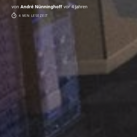
von
André Nünninghoff
vor 4 Jahren
4 MIN LESEZEIT