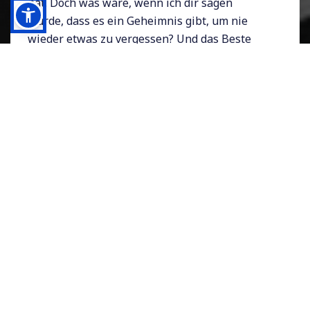
hat. Doch was wäre, wenn ich dir sagen
würde, dass es ein Geheimnis gibt, um nie
wieder etwas zu vergessen? Und das Beste
daran ist: Es ist kein Hexenwerk oder
Zaubertrick – sondern smarte Technologie!
Mit den richtigen Apps und Tools kannst du
dein Gedächtnis effizienter machen und dich
an alles erinnern, was du brauchst. In diesem
Blogartikel werde ich dir zeigen, welche
smarten Helferlein dir dabei helfen können,
deine Erinnerungsstärke zu verbessern und
wie du nie wieder etwas Wichtiges vergisst.
2. Wie man seine
Erinnerungen
effizienter macht mit